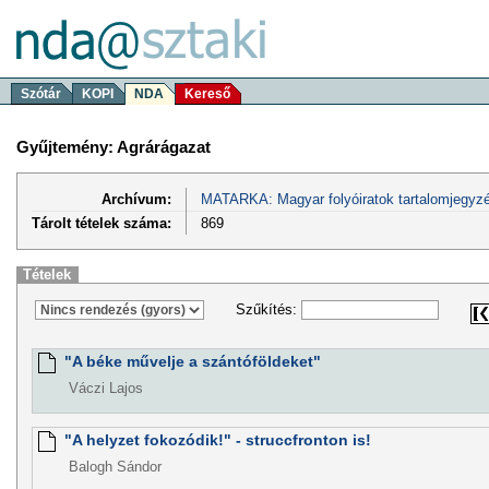
Szótár
KOPI
NDA
Kereső
Gyűjtemény: Agrárágazat
Archívum:
MATARKA: Magyar folyóiratok tartalomjegyzé
Tárolt tételek száma:
869
Tételek
Szűkítés:
"A béke művelje a szántóföldeket"
Váczi Lajos
"A helyzet fokozódik!" - struccfronton is!
Balogh Sándor