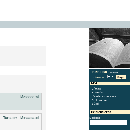
in English
|
magyarul
Betűméret:
Súgó
NDA
Címlap
Keresés
Részletes keresés
Metaadatok
Archívumok
Súgó
Bejelentkezés
Tartalom
|
Metaadatok
Belépés