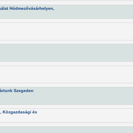
nálat Hódmezővásárhelyen,
jártunk Szegeden
i, Közgazdasági és