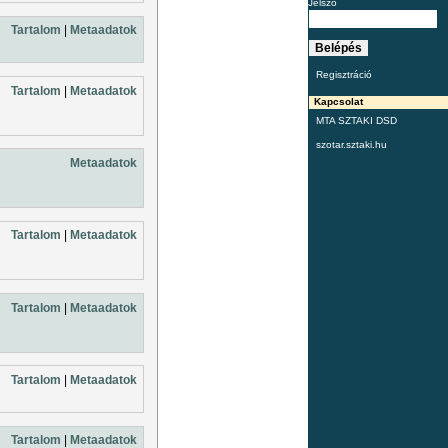
Jelszó
Tartalom
|
Metaadatok
Regisztráció
Tartalom
|
Metaadatok
Kapcsolat
MTA SZTAKI DSD
szotar.sztaki.hu
Metaadatok
Tartalom
|
Metaadatok
Tartalom
|
Metaadatok
Tartalom
|
Metaadatok
Tartalom
|
Metaadatok