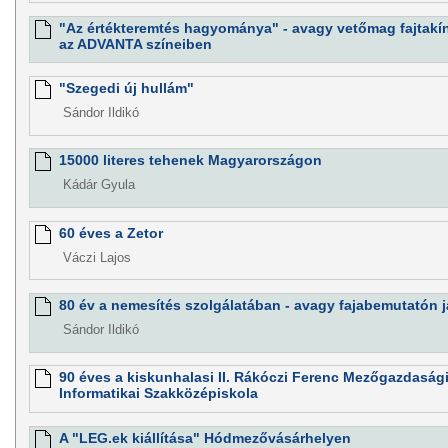
"Az értékteremtés hagyománya" - avagy vetőmag fajtakí
az ADVANTA színeiben
"Szegedi új hullám"
Sándor Ildikó
15000 literes tehenek Magyarországon
Kádár Gyula
60 éves a Zetor
Váczi Lajos
80 év a nemesítés szolgálatában - avagy fajabemutatón 
Sándor Ildikó
90 éves a kiskunhalasi II. Rákóczi Ferenc Mezőgazdaság
Informatikai Szakközépiskola
A "LEG.ek kiállítása" Hódmezővásárhelyen