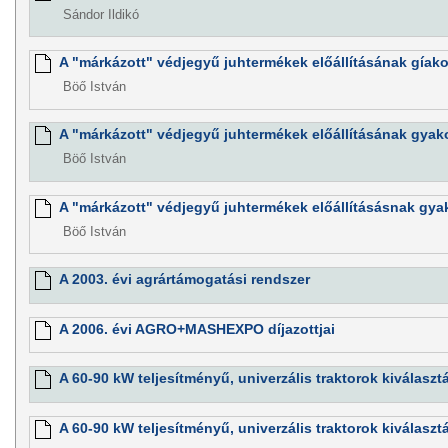
Sándor Ildikó
A "márkázott" védjegyű juhtermékek előállításának gíakor
Böő István
A "márkázott" védjegyű juhtermékek előállításának gyakor
Böő István
A "márkázott" védjegyű juhtermékek előállításásnak gyako
Böő István
A 2003. évi agrártámogatási rendszer
A 2006. évi AGRO+MASHEXPO díjazottjai
A 60-90 kW teljesítményű, univerzális traktorok kiválasztá
A 60-90 kW teljesítményű, univerzális traktorok kiválasztá