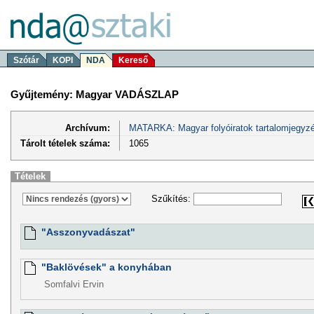
Szótár
KOPI
NDA
Kereső
Gyűjtemény: Magyar VADÁSZLAP
Archívum:
MATARKA: Magyar folyóiratok tartalomjegyzé
Tárolt tételek száma:
1065
Tételek
Szűkítés:
"Asszonyvadászat"
"Baklövések" a konyhában
Somfalvi Ervin