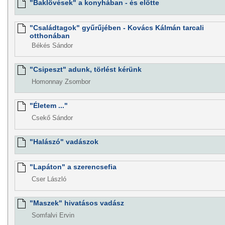
"Baklövések" a konyhában - és előtte
"Családtagok" gyűrűjében - Kovács Kálmán tarcali
otthonában
Békés Sándor
"Csipeszt" adunk, törlést kérünk
Homonnay Zsombor
"Életem ..."
Csekő Sándor
"Halászó" vadászok
"Lapáton" a szerencsefia
Cser László
"Maszek" hivatásos vadász
Somfalvi Ervin