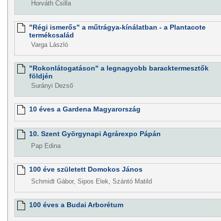
Horváth Csilla
"Régi ismerős" a műtrágya-kínálatban - a Plantacote
termékcsalád
Varga László
"Rokonlátogatáson" a legnagyobb baracktermesztők
földjén
Surányi Dezső
10 éves a Gardena Magyarország
10. Szent Györgynapi Agrárexpo Pápán
Pap Edina
100 éve született Domokos János
Schmidt Gábor, Sipos Elek, Szántó Matild
100 éves a Budai Arborétum