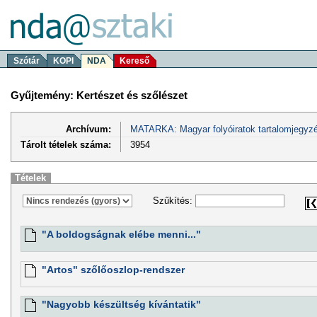
Szótár
KOPI
NDA
Kereső
Gyűjtemény: Kertészet és szőlészet
Archívum:
MATARKA: Magyar folyóiratok tartalomjegyzé
Tárolt tételek száma:
3954
Tételek
Szűkítés:
"A boldogságnak elébe menni..."
"Artos" szőlőoszlop-rendszer
"Nagyobb készültség kívántatik"