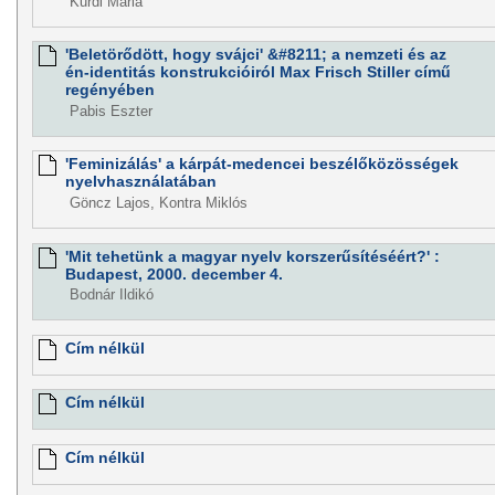
Kurdi Mária
'Beletörődött, hogy svájci' &#8211; a nemzeti és az
én-identitás konstrukcióiról Max Frisch Stiller című
regényében
Pabis Eszter
'Feminizálás' a kárpát-medencei beszélőközösségek
nyelvhasználatában
Göncz Lajos, Kontra Miklós
'Mit tehetünk a magyar nyelv korszerűsítéséért?' :
Budapest, 2000. december 4.
Bodnár Ildikó
Cím nélkül
Cím nélkül
Cím nélkül