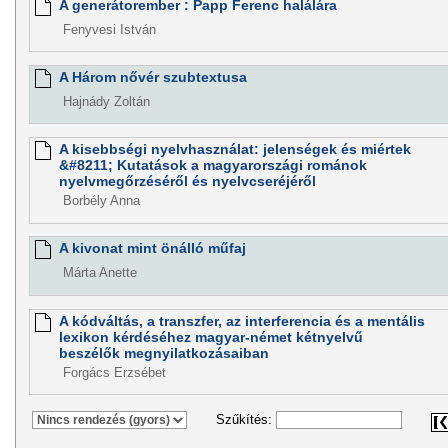
A generátorember : Papp Ferenc halálára
Fenyvesi István
A Három nővér szubtextusa
Hajnády Zoltán
A kisebbségi nyelvhasználat: jelenségek és miértek
&#8211; Kutatások a magyarországi románok
nyelvmegőrzéséről és nyelvcseréjéről
Borbély Anna
A kivonat mint önálló műfaj
Márta Anette
A kódváltás, a transzfer, az interferencia és a mentális
lexikon kérdéséhez magyar-német kétnyelvű
beszélők megnyilatkozásaiban
Forgács Erzsébet
Szűkítés: