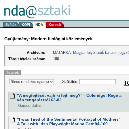
Szótár
KOPI
NDA
Kereső
Gyűjtemény: Modern filológiai közlemények
Archívum:
MATARKA: Magyar folyóiratok tartalomjegyzé
Tárolt tételek száma:
180
Tételek
Szűkítés:
"A megfejtését vajh ki fejti meg?" - Coleridge: Rege a
vén tengerészről 63-82
Gárdos Bálint
"I was Tired of the Sentimental Portrayal of Mothers"
A Talk with Irish Playwright Marina Carr 94-100