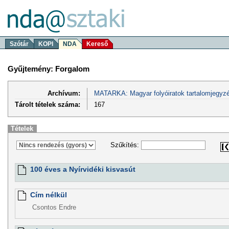
Szótár
KOPI
NDA
Kereső
Gyűjtemény: Forgalom
Archívum:
MATARKA: Magyar folyóiratok tartalomjegyzé
Tárolt tételek száma:
167
Tételek
Szűkítés:
100 éves a Nyírvidéki kisvasút
Cím nélkül
Csontos Endre