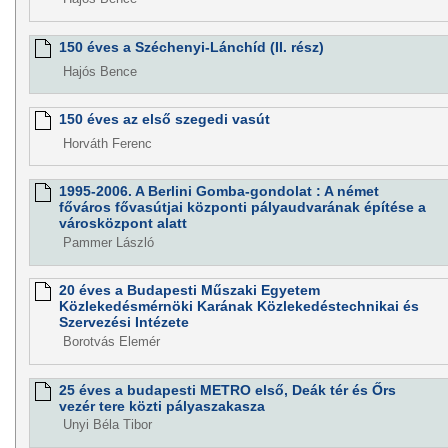
150 éves a Széchenyi-Lánchíd (II. rész)
Hajós Bence
150 éves az első szegedi vasút
Horváth Ferenc
1995-2006. A Berlini Gomba-gondolat : A német
főváros fővasútjai központi pályaudvarának építése a
városközpont alatt
Pammer László
20 éves a Budapesti Műszaki Egyetem
Közlekedésmérnöki Karának Közlekedéstechnikai és
Szervezési Intézete
Borotvás Elemér
25 éves a budapesti METRO első, Deák tér és Őrs
vezér tere közti pályaszakasza
Unyi Béla Tibor