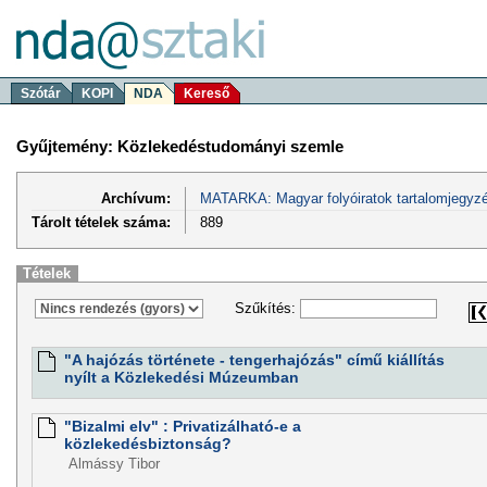
Szótár
KOPI
NDA
Kereső
Gyűjtemény: Közlekedéstudományi szemle
Archívum:
MATARKA: Magyar folyóiratok tartalomjegyzé
Tárolt tételek száma:
889
Tételek
Szűkítés:
"A hajózás története - tengerhajózás" című kiállítás
nyílt a Közlekedési Múzeumban
"Bizalmi elv" : Privatizálható-e a
közlekedésbiztonság?
Almássy Tibor