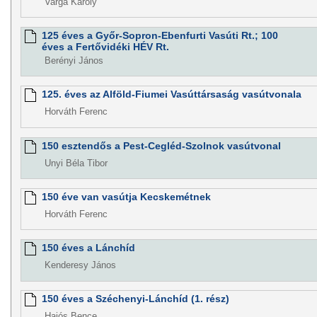
Varga Károly
125 éves a Győr-Sopron-Ebenfurti Vasúti Rt.; 100
éves a Fertővidéki HÉV Rt.
Berényi János
125. éves az Alföld-Fiumei Vasúttársaság vasútvonala
Horváth Ferenc
150 esztendős a Pest-Cegléd-Szolnok vasútvonal
Unyi Béla Tibor
150 éve van vasútja Kecskemétnek
Horváth Ferenc
150 éves a Lánchíd
Kenderesy János
150 éves a Széchenyi-Lánchíd (1. rész)
Hajós Bence