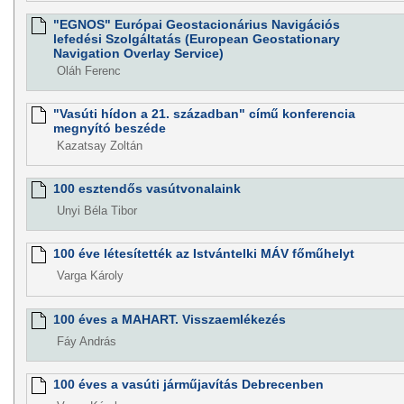
"EGNOS" Európai Geostacionárius Navigációs
lefedési Szolgáltatás (European Geostationary
Navigation Overlay Service)
Oláh Ferenc
"Vasúti hídon a 21. században" című konferencia
megnyító beszéde
Kazatsay Zoltán
100 esztendős vasútvonalaink
Unyi Béla Tibor
100 éve létesítették az Istvántelki MÁV főműhelyt
Varga Károly
100 éves a MAHART. Visszaemlékezés
Fáy András
100 éves a vasúti járműjavítás Debrecenben