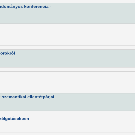
tudományos konferencia -
orokról
 szemantikai ellentétpárjai
szélgetésekben