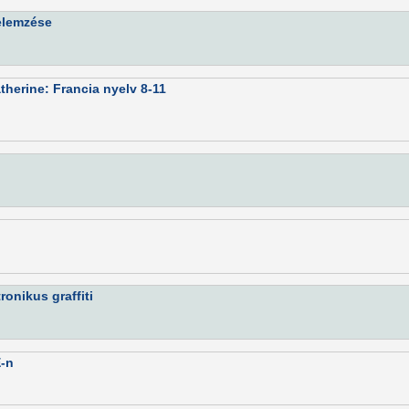
 elemzése
therine: Francia nyelv 8-11
ronikus graffiti
E-n