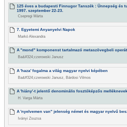
125 éves a budapesti Finnugor Tanszék : Ünnepség és 
1997. szeptember 22-23.
Csepregi Márta
7. Egyetemi Anyanyelvi Napok
Markó Alexandra
A "mond" komponenst tartalmazó metaszövegbeli operát
Ba&#324;czerowski Janusz
A 'haza' fogalma a világ magyar nyelvi képében
Ba&#324;czerowski Janusz, Bárdosi Vilmos
A 'hiány'-t jelentő denominális fosztóképzős melléknevek
H. Varga Márta
A 'nyelvemen van" jelenség német és magyar nyelvű be
Iványi Zsuzsa