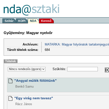
Szótár
KOPI
NDA
Kereső
Gyűjtemény: Magyar nyelvőr
Archívum:
MATARKA: Magyar folyóiratok tartalomjegyzé
Tárolt tételek száma:
684
Tételek
Szűkítés:
"Angyal múlék fölöttünk"
Benkő Samu
"Egy virág nem tavasz"
Rácz János