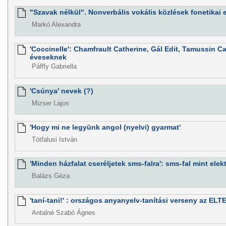
"Szavak nélkül". Nonverbális vokális közlések fonetikai
Markó Alexandra
'Coccinelle': Chamfrault Catherine, Gál Edit, Tamussin Ca
éveseknek
Pálffy Gabriella
'Csúnya' nevek (?)
Mizser Lajos
'Hogy mi ne legyünk angol (nyelvi) gyarmat'
Tótfalusi István
'Minden házfalat cseréljetek sms-falra': sms-fal mint elekt
Balázs Géza
'taní-tani!' : országos anyanyelv-tanítási verseny az ELT
Antalné Szabó Ágnes