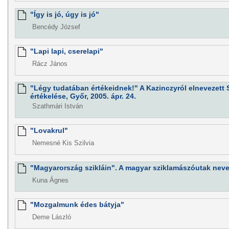
"Így is jó, úgy is jó"
Bencédy József
"Lapi lapi, cserelapi"
Rácz János
"Légy tudatában értékeidnek!" A Kazinczyról elnevezett
értékelése, Győr, 2005. ápr. 24.
Szathmári István
"Lovakrul"
Nemesné Kis Szilvia
"Magyarország szikláin". A magyar sziklamászóutak neve
Kuna Ágnes
"Mozgalmunk édes bátyja"
Deme László