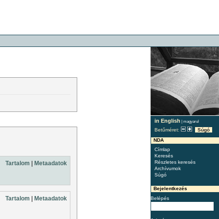
in English
|
magyarul
Betűméret:
Súgó
NDA
Címlap
Keresés
Részletes keresés
Tartalom
|
Metaadatok
Archívumok
Súgó
Bejelentkezés
Tartalom
|
Metaadatok
Belépés