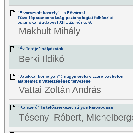
"Elvarázsolt kastély" : a Fővárosi
Tűzoltóparancsnokság pszichológiai felkészítő
csarnoka, Budapest XIII., Zsinór u. 6.
Makhult Mihály
"Év Tetője" pályázatok
Berki Ildikó
"Játékkal-komolyan" : nagyméretű vízzáró vasbeton
alaplemez kivitelezésének tervezése
Vattai Zoltán András
"Korszerű" fa tetőszerkezet súlyos károsodása
Tésenyi Róbert, Michelberg