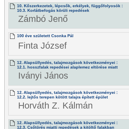
10. Kőszerkezetek, lépcsők, erkélyek, függőfolyosók :
10.3. Korlátbefogás körüli repedések
Zámbó Jenő
100 éve született Csonka Pál
Finta József
12. Alapsüllyedés, talajmozgások következményei :
12.1. hosszfalak repedései alaplemez eltörése miatt
Iványi János
12. Alapsüllyedés, talajmozgások következményei :
12.2. lejtős terepen kötött talajra épített épület
Horváth Z. Kálmán
12. Alapsüllyedés, talajmozgások következményei :
12.3. Csőtörés miatti repedések a kitöltő falakban