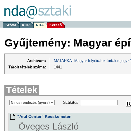
Szótár
KOPI
NDA
Kereső
Gyűjtemény: Magyar épí
Archívum:
MATARKA: Magyar folyóiratok tartalomjegyzé
Tárolt tételek száma:
1441
Tételek
Szűkítés:
"Aral Center" Kecskeméten
Öveges László