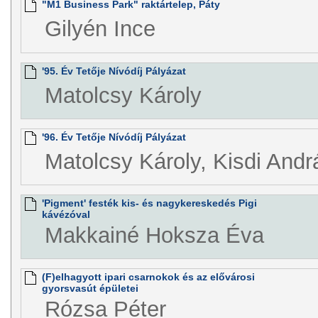
"M1 Business Park" raktártelep, Páty
Gilyén Ince
'95. Év Tetője Nívódíj Pályázat
Matolcsy Károly
'96. Év Tetője Nívódíj Pályázat
Matolcsy Károly, Kisdi Andr
'Pigment' festék kis- és nagykereskedés Pigi
kávézóval
Makkainé Hoksza Éva
(F)elhagyott ipari csarnokok és az elővárosi
gyorsvasút épületei
Rózsa Péter