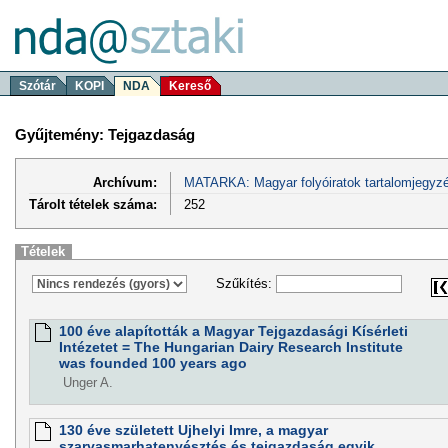
Szótár
KOPI
NDA
Kereső
Gyűjtemény: Tejgazdaság
Archívum:
MATARKA: Magyar folyóiratok tartalomjegyzé
Tárolt tételek száma:
252
Tételek
Szűkítés:
100 éve alapították a Magyar Tejgazdasági Kísérleti
Intézetet = The Hungarian Dairy Research Institute
was founded 100 years ago
Unger A.
130 éve született Ujhelyi Imre, a magyar
szarvasmarhatenyésztés és tejgazdaság egyik