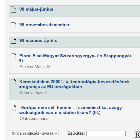
'98 május-június
'98 november-december
'99 március-április
'Flora' Első Magyar Sztearingyergya- és Szappangyár
Rt.
Albeker Mária, M.
'Kereskedelem 2000' : új technológia bevezetésének
programja az EU országokban
Berényi József
- Európa nem cél, hanem - : számmisztika, avagy
szükségünk van-e a statisztikára? (III.)
Oláh Annamária
Szűkítés: