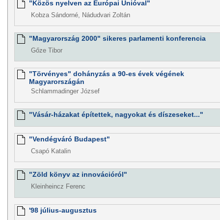
"Közös nyelven az Európai Unióval"
Kobza Sándorné, Nádudvari Zoltán
"Magyarország 2000" sikeres parlamenti konferencia
Gőze Tibor
"Törvényes" dohányzás a 90-es évek végének
Magyarországán
Schlammadinger József
"Vásár-házakat építettek, nagyokat és díszeseket..."
"Vendégváró Budapest"
Csapó Katalin
"Zöld könyv az innovációról"
Kleinheincz Ferenc
'98 július-augusztus