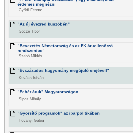
érdemes megnézni
Győrfi Ferenc
"Az új évezred küszöbén"
Gőcze Tibor
"Bevezetés Németország és az EK áruellenőrző
rendszerébe"
Szabó Miklós
"Évszázados hagyomány megújuló erejével!"
Kovács István
"Fehér áruk" Magyarországon
Sipos Mihály
"Gyorsító programok" az iparpolitikában
Hoványi Gábor