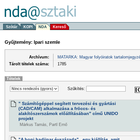
Szótár
KOPI
NDA
Kereső
Gyűjtemény: Ipari szemle
Archívum:
MATARKA: Magyar folyóiratok tartalomjegyzé
Tárolt tételek száma:
1785
Tételek
Szűkítés:
" Számítógéppel segített tervezési és gyártási
(CAD/CAM) alkalmazása a fröccs- és
alakítószerszámok előállításában" című UNIDO
projekt
Márkus Tamás, Partl Ernő
"A honi hadiipar évszázada" , egy kiállítás, amit