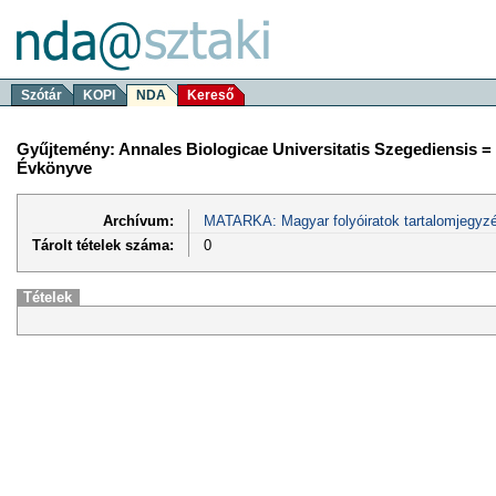
Szótár
KOPI
NDA
Kereső
Gyűjtemény: Annales Biologicae Universitatis Szegediensis 
Évkönyve
Archívum:
MATARKA: Magyar folyóiratok tartalomjegyzé
Tárolt tételek száma:
0
Tételek