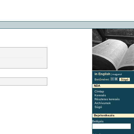
in English
|
magyarul
Betűméret:
Súgó
NDA
Címlap
Keresés
Részletes keresés
Archívumok
Súgó
Bejelentkezés
Belépés