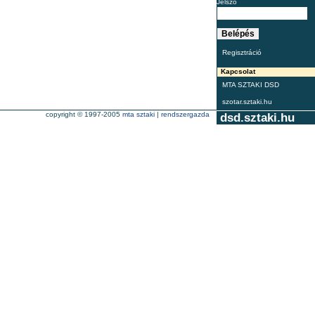
Jelszó
Regisztráció
Kapcsolat
MTA SZTAKI DSD
szotar.sztaki.hu
copyright © 1997-2005
mta sztaki
|
rendszergazda
dsd.sztaki.hu