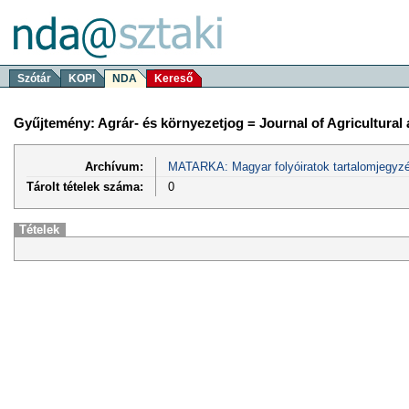
Szótár
KOPI
NDA
Kereső
Gyűjtemény: Agrár- és környezetjog = Journal of Agricultura
Archívum:
MATARKA: Magyar folyóiratok tartalomjegyzé
Tárolt tételek száma:
0
Tételek