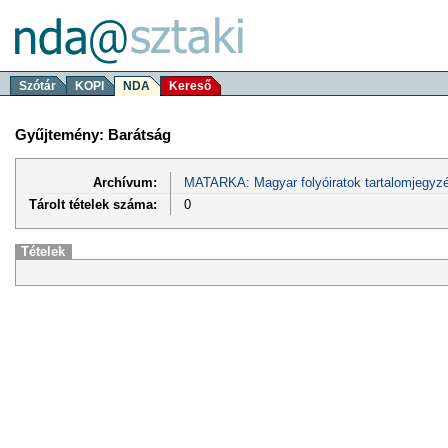
Szótár
KOPI
NDA
Kereső
Gyűjtemény: Barátság
Archívum:
MATARKA: Magyar folyóiratok tartalomjegyzé
Tárolt tételek száma:
0
Tételek