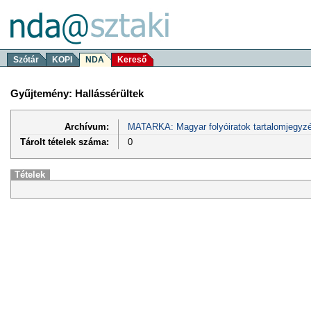
Szótár
KOPI
NDA
Kereső
Gyűjtemény: Hallássérültek
Archívum:
MATARKA: Magyar folyóiratok tartalomjegyzé
Tárolt tételek száma:
0
Tételek