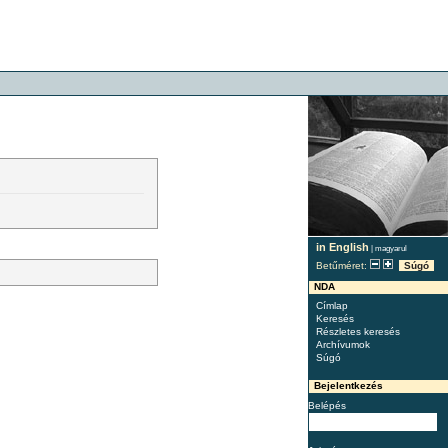
in English
|
magyarul
Betűméret:
Súgó
NDA
Címlap
Keresés
Részletes keresés
Archívumok
Súgó
Bejelentkezés
Belépés