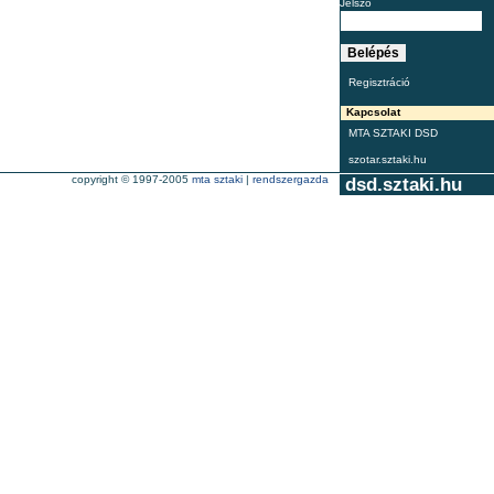
Jelszó
Regisztráció
Kapcsolat
MTA SZTAKI DSD
szotar.sztaki.hu
copyright © 1997-2005
mta sztaki
|
rendszergazda
dsd.sztaki.hu