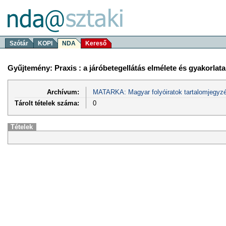
Szótár
KOPI
NDA
Kereső
Gyűjtemény: Praxis : a járóbetegellátás elmélete és gyakorlata
Archívum:
MATARKA: Magyar folyóiratok tartalomjegyzé
Tárolt tételek száma:
0
Tételek