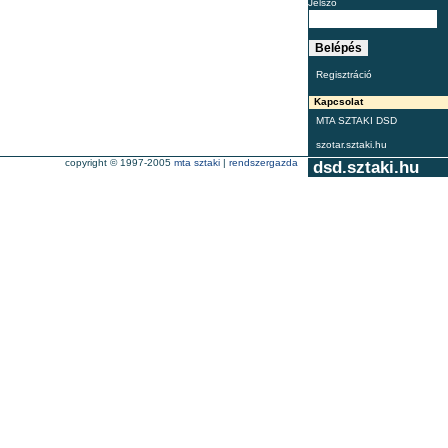
Jelszó
Regisztráció
Kapcsolat
MTA SZTAKI DSD
szotar.sztaki.hu
copyright © 1997-2005
mta sztaki
|
rendszergazda
dsd.sztaki.hu