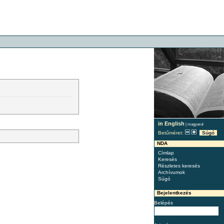
in English
|
magyarul
Betűméret:
Súgó
NDA
Címlap
Keresés
Részletes keresés
Archívumok
Súgó
Bejelentkezés
Belépés