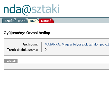
Szótár
KOPI
NDA
Kereső
Gyűjtemény: Orvosi hetilap
Archívum:
MATARKA: Magyar folyóiratok tartalomjegyzé
Tárolt tételek száma:
0
Tételek