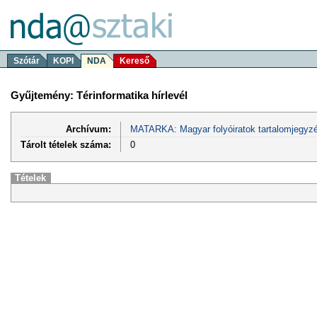
Szótár
KOPI
NDA
Kereső
Gyűjtemény: Térinformatika hírlevél
Archívum:
MATARKA: Magyar folyóiratok tartalomjegyzé
Tárolt tételek száma:
0
Tételek