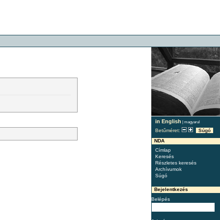
in English
|
magyarul
Betűméret:
Súgó
NDA
Címlap
Keresés
Részletes keresés
Archívumok
Súgó
Bejelentkezés
Belépés