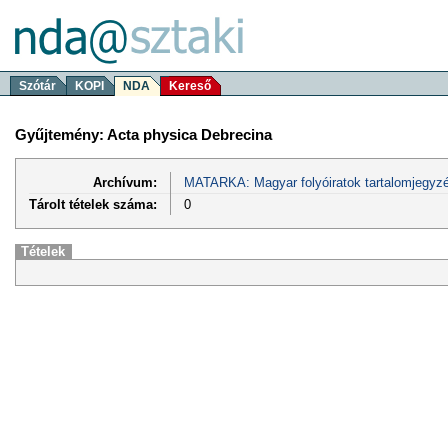
Szótár
KOPI
NDA
Kereső
Gyűjtemény: Acta physica Debrecina
Archívum:
MATARKA: Magyar folyóiratok tartalomjegyzé
Tárolt tételek száma:
0
Tételek