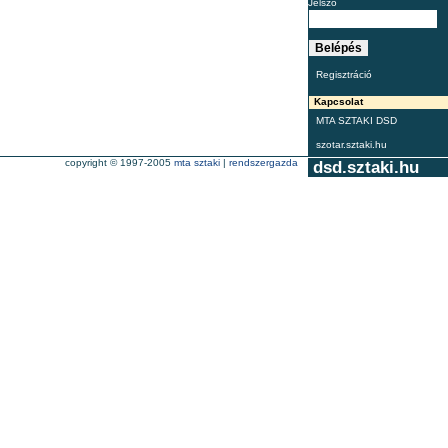
Jelszó
Regisztráció
Kapcsolat
MTA SZTAKI DSD
szotar.sztaki.hu
copyright © 1997-2005
mta sztaki
|
rendszergazda
dsd.sztaki.hu