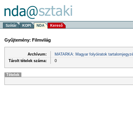
Szótár
KOPI
NDA
Kereső
Gyűjtemény: Filmvilág
Archívum:
MATARKA: Magyar folyóiratok tartalomjegyzé
Tárolt tételek száma:
0
Tételek