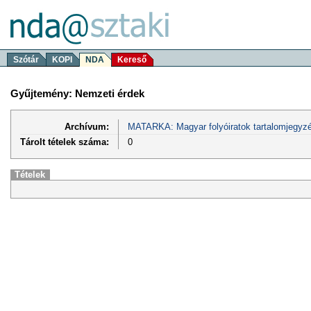
Szótár
KOPI
NDA
Kereső
Gyűjtemény: Nemzeti érdek
Archívum:
MATARKA: Magyar folyóiratok tartalomjegyzé
Tárolt tételek száma:
0
Tételek