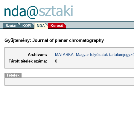
Szótár
KOPI
NDA
Kereső
Gyűjtemény: Journal of planar chromatography
Archívum:
MATARKA: Magyar folyóiratok tartalomjegyzé
Tárolt tételek száma:
0
Tételek