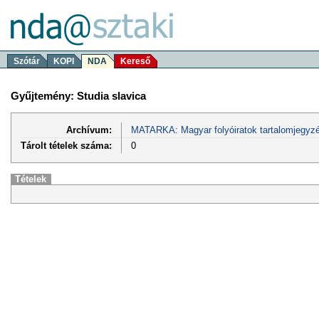
Szótár
KOPI
NDA
Kereső
Gyűjtemény: Studia slavica
Archívum:
MATARKA: Magyar folyóiratok tartalomjegyzé
Tárolt tételek száma:
0
Tételek