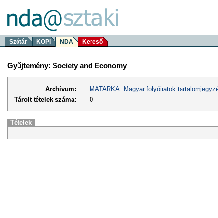
Szótár
KOPI
NDA
Kereső
Gyűjtemény: Society and Economy
Archívum:
MATARKA: Magyar folyóiratok tartalomjegyzé
Tárolt tételek száma:
0
Tételek