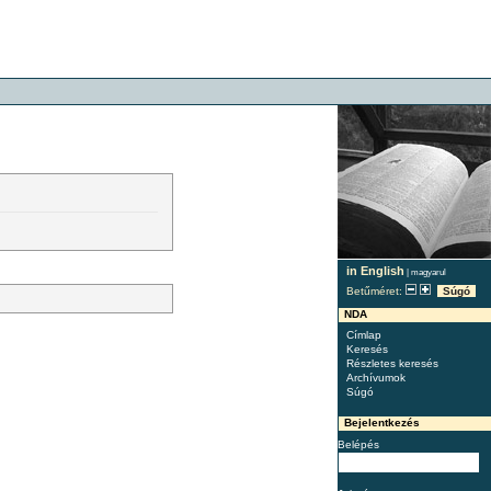
in English
|
magyarul
Betűméret:
Súgó
NDA
Címlap
Keresés
Részletes keresés
Archívumok
Súgó
Bejelentkezés
Belépés