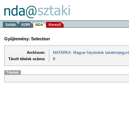
Szótár
KOPI
NDA
Kereső
Gyűjtemény: Selection
Archívum:
MATARKA: Magyar folyóiratok tartalomjegyzé
Tárolt tételek száma:
0
Tételek