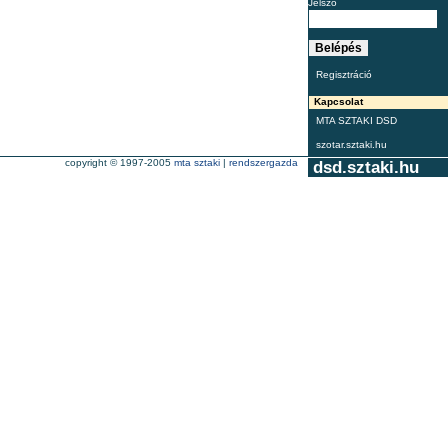
Jelszó
Regisztráció
Kapcsolat
MTA SZTAKI DSD
szotar.sztaki.hu
copyright © 1997-2005
mta sztaki
|
rendszergazda
dsd.sztaki.hu