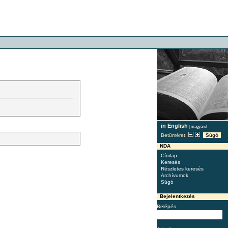
in English
|
magyarul
Betűméret:
Súgó
NDA
Címlap
Keresés
Részletes keresés
Archívumok
Súgó
Bejelentkezés
Belépés