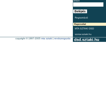
Jelszó
Regisztráció
Kapcsolat
MTA SZTAKI DSD
szotar.sztaki.hu
copyright © 1997-2005
mta sztaki
|
rendszergazda
dsd.sztaki.hu