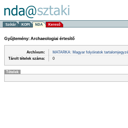
Szótár
KOPI
NDA
Kereső
Gyűjtemény: Archaeologiai értesítő
Archívum:
MATARKA: Magyar folyóiratok tartalomjegyzé
Tárolt tételek száma:
0
Tételek