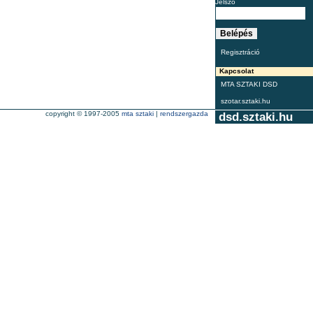
Jelszó
Regisztráció
Kapcsolat
MTA SZTAKI DSD
szotar.sztaki.hu
copyright © 1997-2005
mta sztaki
|
rendszergazda
dsd.sztaki.hu