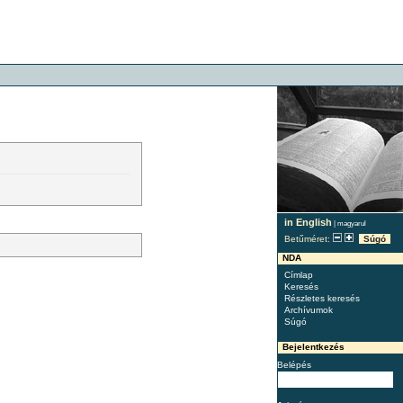
in English
|
magyarul
Betűméret:
Súgó
NDA
Címlap
Keresés
Részletes keresés
Archívumok
Súgó
Bejelentkezés
Belépés