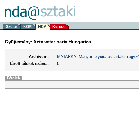
Szótár
KOPI
NDA
Kereső
Gyűjtemény: Acta veterinaria Hungarica
Archívum:
MATARKA: Magyar folyóiratok tartalomjegyzé
Tárolt tételek száma:
0
Tételek