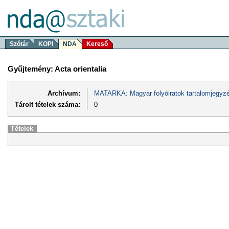
Szótár
KOPI
NDA
Kereső
Gyűjtemény: Acta orientalia
Archívum:
MATARKA: Magyar folyóiratok tartalomjegyzé
Tárolt tételek száma:
0
Tételek