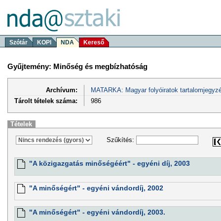
Szótár
KOPI
NDA
Kereső
Gyűjtemény: Minőség és megbízhatóság
Archívum:
MATARKA: Magyar folyóiratok tartalomjegyzé
Tárolt tételek száma:
986
Tételek
Szűkítés:
"A közigazgatás minőségéért" - egyéni díj, 2003
"A minőségért" - egyéni vándordíj, 2002
"A minőségért" - egyéni vándordíj, 2003.