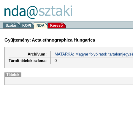
Szótár
KOPI
NDA
Kereső
Gyűjtemény: Acta ethnographica Hungarica
Archívum:
MATARKA: Magyar folyóiratok tartalomjegyzé
Tárolt tételek száma:
0
Tételek