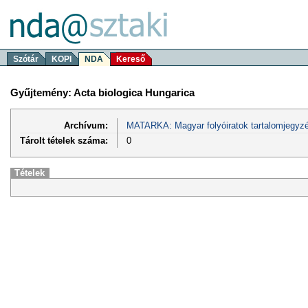
Szótár
KOPI
NDA
Kereső
Gyűjtemény: Acta biologica Hungarica
Archívum:
MATARKA: Magyar folyóiratok tartalomjegyzé
Tárolt tételek száma:
0
Tételek