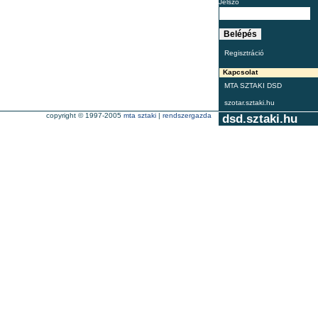
Jelszó
Regisztráció
Kapcsolat
MTA SZTAKI DSD
szotar.sztaki.hu
copyright © 1997-2005
mta sztaki
|
rendszergazda
dsd.sztaki.hu