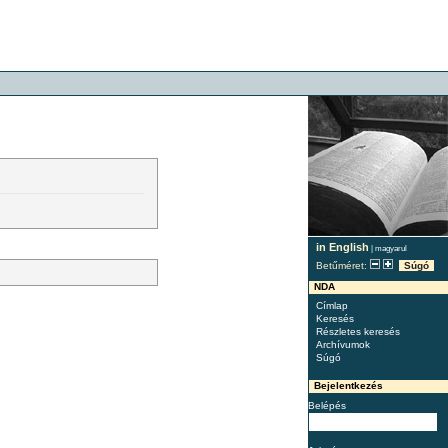
in English
|
magyarul
Betűméret:
Súgó
NDA
Címlap
Keresés
Részletes keresés
Archívumok
Súgó
Bejelentkezés
Belépés