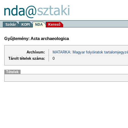
Szótár
KOPI
NDA
Kereső
Gyűjtemény: Acta archaeologica
Archívum:
MATARKA: Magyar folyóiratok tartalomjegyzé
Tárolt tételek száma:
0
Tételek