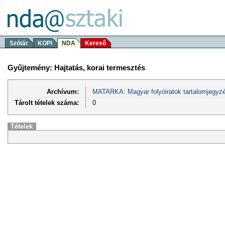
Szótár
KOPI
NDA
Kereső
Gyűjtemény: Hajtatás, korai termesztés
Archívum:
MATARKA: Magyar folyóiratok tartalomjegyzé
Tárolt tételek száma:
0
Tételek