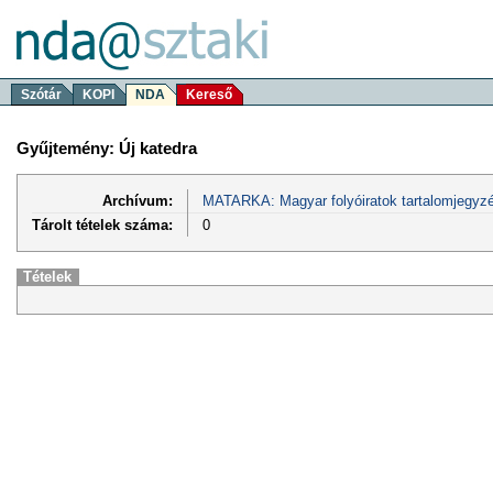
Szótár
KOPI
NDA
Kereső
Gyűjtemény: Új katedra
Archívum:
MATARKA: Magyar folyóiratok tartalomjegyzé
Tárolt tételek száma:
0
Tételek