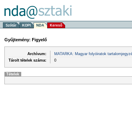
Szótár
KOPI
NDA
Kereső
Gyűjtemény: Figyelő
Archívum:
MATARKA: Magyar folyóiratok tartalomjegyzé
Tárolt tételek száma:
0
Tételek