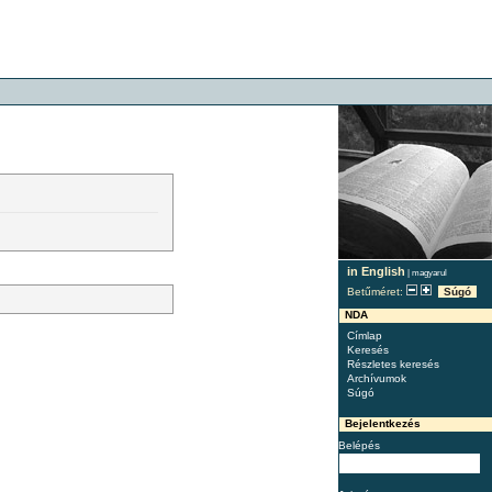
in English
|
magyarul
Betűméret:
Súgó
NDA
Címlap
Keresés
Részletes keresés
Archívumok
Súgó
Bejelentkezés
Belépés