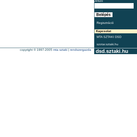
Jelszó
Regisztráció
Kapcsolat
MTA SZTAKI DSD
szotar.sztaki.hu
copyright © 1997-2005
mta sztaki
|
rendszergazda
dsd.sztaki.hu