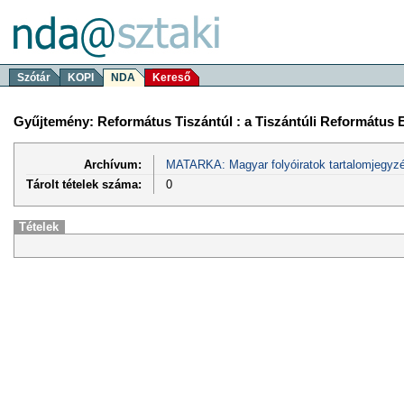
Szótár
KOPI
NDA
Kereső
Gyűjtemény: Református Tiszántúl : a Tiszántúli Református 
Archívum:
MATARKA: Magyar folyóiratok tartalomjegyzé
Tárolt tételek száma:
0
Tételek