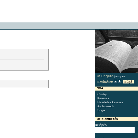
in English
|
magyarul
Betűméret:
Súgó
NDA
Címlap
Keresés
Részletes keresés
Archívumok
Súgó
Bejelentkezés
Belépés