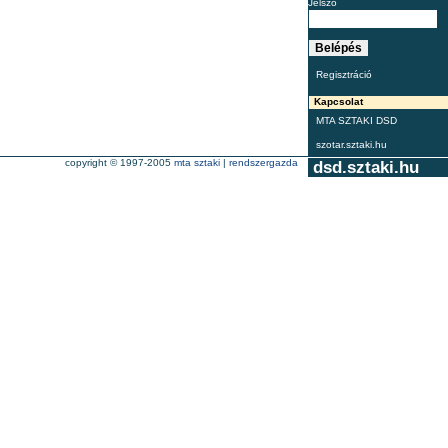
Jelszó
Regisztráció
Kapcsolat
MTA SZTAKI DSD
szotar.sztaki.hu
copyright © 1997-2005
mta sztaki
|
rendszergazda
dsd.sztaki.hu