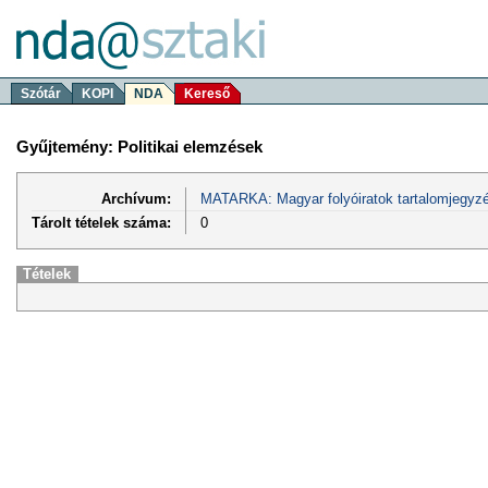
Szótár
KOPI
NDA
Kereső
Gyűjtemény: Politikai elemzések
Archívum:
MATARKA: Magyar folyóiratok tartalomjegyzé
Tárolt tételek száma:
0
Tételek