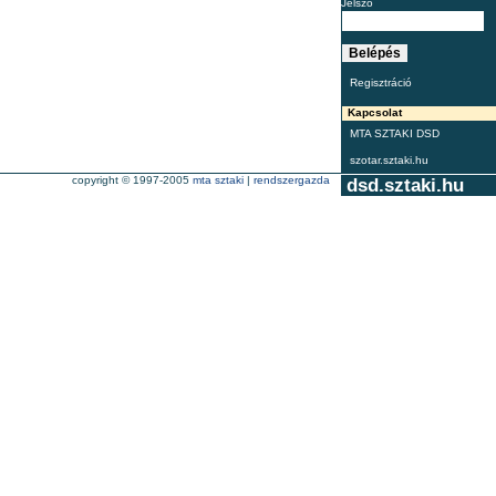
Jelszó
Regisztráció
Kapcsolat
MTA SZTAKI DSD
szotar.sztaki.hu
copyright © 1997-2005
mta sztaki
|
rendszergazda
dsd.sztaki.hu