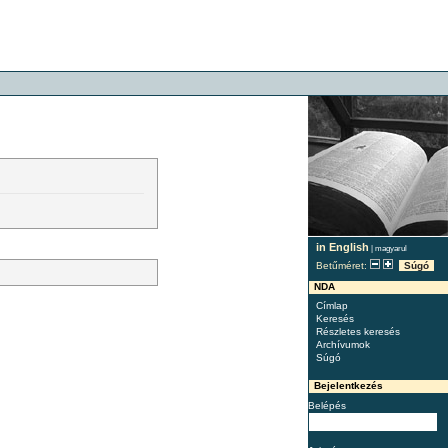
in English
|
magyarul
Betűméret:
Súgó
NDA
Címlap
Keresés
Részletes keresés
Archívumok
Súgó
Bejelentkezés
Belépés