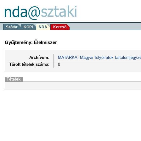
Szótár
KOPI
NDA
Kereső
Gyűjtemény: Élelmiszer
Archívum:
MATARKA: Magyar folyóiratok tartalomjegyzé
Tárolt tételek száma:
0
Tételek