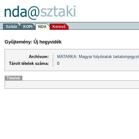
Szótár
KOPI
NDA
Kereső
Gyűjtemény: Új hegyvidék
Archívum:
MATARKA: Magyar folyóiratok tartalomjegyzé
Tárolt tételek száma:
0
Tételek