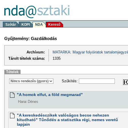
Szótár
KOPI
NDA
Kereső
Gyűjtemény: Gazdálkodás
Archívum:
MATARKA: Magyar folyóiratok tartalomjegyzé
Tárolt tételek száma:
1335
Tételek
Szűkítés:
"A homok elfut, a föld megmarad"
Harai Dénes
"A kereskedésczikek valóságos becse nehezen
kitudható" Tűnődés a statisztika régi, nemes veretű
lapjain