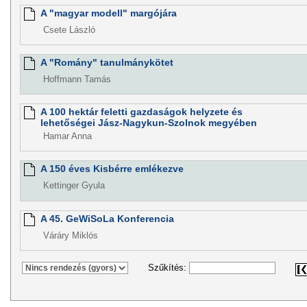
A "magyar modell" margójára
Csete László
A "Romány" tanulmánykötet
Hoffmann Tamás
A 100 hektár feletti gazdaságok helyzete és
lehetőségei Jász-Nagykun-Szolnok megyében
Hamar Anna
A 150 éves Kisbérre emlékezve
Kettinger Gyula
A 45. GeWiSoLa Konferencia
Váráry Miklós
Szűkítés: