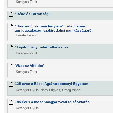
Karalyos Zsolt
"Béke és Biztonság"
"Használni és nem fényleni" Erdei Ferenc
agrággazdasági szakirodalmi munkásságáról
Fekete Ferenc
"Tájoló", egy nehéz átkeléshez
Karalyos Zsolt
'Vizet az Alföldre'
Karalyos Zsolt
125 éves a Bécsi Agrártudományi Egyetem
Kettinger Gyula, Nagy Frigyes, Ördög Vince
185 éves a mosonmagyaróvári felsőoktatás
Kettinger Gyula