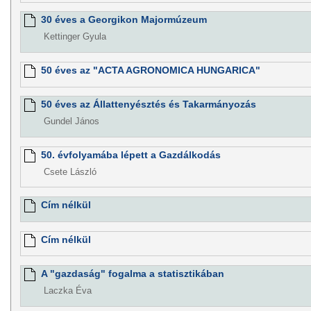
30 éves a Georgikon Majormúzeum
Kettinger Gyula
50 éves az "ACTA AGRONOMICA HUNGARICA"
50 éves az Állattenyésztés és Takarmányozás
Gundel János
50. évfolyamába lépett a Gazdálkodás
Csete László
Cím nélkül
Cím nélkül
A "gazdaság" fogalma a statisztikában
Laczka Éva