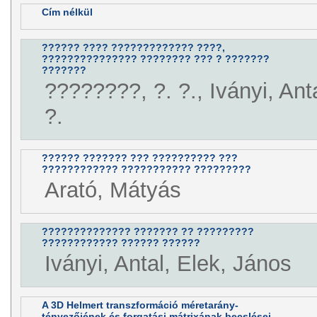
Cím nélkül
?????? ???? ????????????? ????,
??????????????? ???????? ??? ? ???????
???????
????????, ?. ?., Iványi, Ant
?.
?????? ??????? ??? ?????????? ???
???????????? ??????????? ?????????
Arató, Mátyás
?????????????? ??????? ?? ?????????
???????????? ?????? ??????
Iványi, Antal, Elek, János
A 3D Helmert transzformáció méretarány-
tényezőjének és forgatási mátrixának becslései