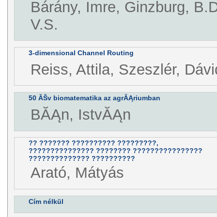
Bárány, Imre, Ginzburg, B.D
V.S.
3-dimensional Channel Routing
Reiss, Attila, Szeszlér, Dávi
50 ĂŠv biomatematika az agrĂĄriumban
BĂĄn, IstvĂĄn
?? ??????? ?????????? ?????????,
??????????????? ???????? ????????????????
?????????????? ??????????
Arató, Mátyás
Cím nélkül