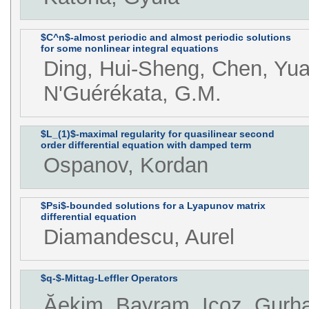
$C^n$-almost periodic and almost periodic solutions
for some nonlinear integral equations
Ding, Hui-Sheng, Chen, Yu
N'Guérékata, G.M.
$L_(1)$-maximal regularity for quasilinear second
order differential equation with damped term
Ospanov, Kordan
$Psi$-bounded solutions for a Lyapunov matrix
differential equation
Diamandescu, Aurel
$q-$-Mittag-Leffler Operators
Ăekim, Bayram, Icoz, Gurh