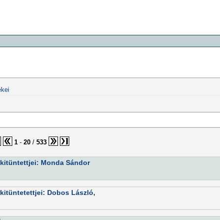
kei
1
-
20
/
533
kitüntettjei: Monda Sándor
itüntetettjei: Dobos László,