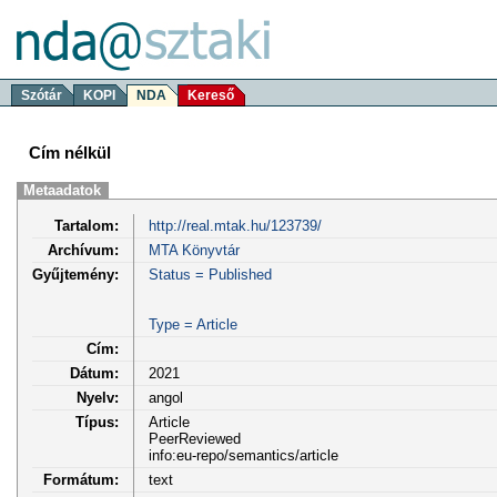
Szótár
KOPI
NDA
Kereső
Cím nélkül
Metaadatok
Tartalom:
http://real.mtak.hu/123739/
Archívum:
MTA Könyvtár
Gyűjtemény:
Status = Published
Type = Article
Cím:
Dátum:
2021
Nyelv:
angol
Típus:
Article
PeerReviewed
info:eu-repo/semantics/article
Formátum:
text