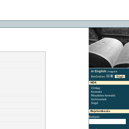
in English
|
magyarul
Betűméret:
Súgó
NDA
Címlap
Keresés
Részletes keresés
Archívumok
Súgó
Bejelentkezés
Belépés