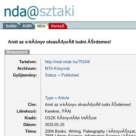
Szótár
KOPI
NDA
Kereső
Amit az e-kĂśnyv olvasĂĄsrĂłl tudni ĂŠrdemes!
Metaadatok
Tartalom:
http://real.mtak.hu/75154/
Archívum:
MTA Könyvtár
Gyűjtemény:
Status = Published
Type = Article
Cím:
Amit az e-kĂśnyv olvasĂĄsrĂłl tudni ĂŠrdemes!
Létrehozó:
Kerekes, PĂĄl
Kiadó:
OSZK KĂśnyvtĂĄri IntĂŠzet
Dátum:
2015-01-15
Téma:
Z004 Books. Writing. Paleography / kĂśnyvĂŠszet,
Z665 Library Science. Information Science / kĂś