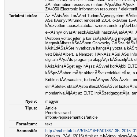
ZA Information resources / informĂĄciĂłforrĂĄsok
ZA4050 Electronic information resources / elektron
Tartalmi leírás:
Az EĂśtvĂśs LorĂĄnd TudomĂĄnyegyetem BĂślcsĂ
ĂŠs kĂśnyvfĂłrumot rendezett 2014. oktĂłber 15-
kĂśzvetlen tapasztalatokat szerezzenek a jĂśvĹbe
e-kĂśnyv olvasĂł eszkĂśzĂśk hasznĂĄlatĂĄrĂłl. Az
tĂśbben voltak jelen a kar zsĂşfolĂĄsig megtelt 
MegnyitĂłbeszĂŠdĂŠben Orlovszky GĂŠza dĂŠkĂĄnh
kĂśtĹdĂŠsĂŠre hivatkozva hangsĂşlyozta a kĂŠr
vett BirĂł Albert, a Nemzeti HĂ­rkĂśzlĂŠsi ĂŠs Inf
digitalizĂĄciĂłs programja alapjĂĄn kĂŠpzeljĂźk el
kĂśzĂśnsĂŠget egy hĂşsz ĂŠvvel korĂĄbbi ELTE sz
kĂŠpzĂŠsben mĂĄr akkor ĂŠvtizedekkel elĹre, a 
Kritikus tĂĄrsadalmi, tudomĂĄnyos ĂŠs Ăźzleti 
elmĂŠletek oktatĂĄsba illesztĂŠsĂŠvel biztosĂ­tha
mondanivalĂłjĂĄt az ELTE intĂŠzetigazgatĂłja, tan
Nyelv:
magyar
Típus:
Article
PeerReviewed
info:eu-repo/semantics/article
Formátum:
text
Azonosító:
http://real.mtak.hu/75154/1/EPA01367_3K_2015_01
Kerekes, PĂĄl (2015) Amit az e-kĂśnyv olvasĂĄsr