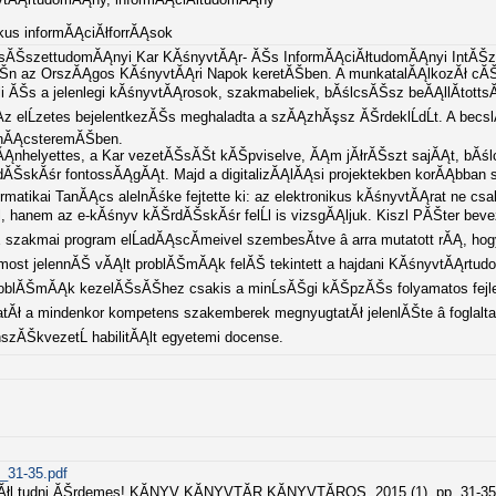
ikus informĂĄciĂłforrĂĄsok
ŠszettudomĂĄnyi Kar KĂśnyvtĂĄr- ĂŠs InformĂĄciĂłtudomĂĄnyi IntĂŠze
ĂŠn az OrszĂĄgos KĂśnyvtĂĄri Napok keretĂŠben. A munkatalĂĄlkozĂł cĂŠlj
li ĂŠs a jelenlegi kĂśnyvtĂĄrosok, szakmabeliek, bĂślcsĂŠsz beĂĄllĂ­totts
 elĹzetes bejelentkezĂŠs meghaladta a szĂĄzhĂşsz ĂŠrdeklĹdĹt. A becsl
tanĂĄcsteremĂŠben.
elyettes, a Kar vezetĂŠsĂŠt kĂŠpviselve, ĂĄm jĂłrĂŠszt sajĂĄt, bĂślc
dĂŠskĂśr fontossĂĄgĂĄt. Majd a digitalizĂĄlĂĄsi projektekben korĂĄbban 
ormatikai TanĂĄcs alelnĂśke fejtette ki: az elektronikus kĂśnyvtĂĄrat ne c
, hanem az e-kĂśnyv kĂŠrdĂŠskĂśr felĹl is vizsgĂĄljuk. Kiszl PĂŠter beveze
akmai program elĹadĂĄscĂ­meivel szembesĂ­tve â arra mutatott rĂĄ, ho
most jelennĂŠ vĂĄlt problĂŠmĂĄk felĂŠ tekintett a hajdani KĂśnyvtĂĄrtu
problĂŠmĂĄk kezelĂŠsĂŠhez csakis a minĹsĂŠgi kĂŠpzĂŠs folyamatos fejl
tĂł a mindenkor kompetens szakemberek megnyugtatĂł jelenlĂŠte â foglalt
szĂŠkvezetĹ habilitĂĄlt egyetemi docense.
_31-35.pdf
Ăłl tudni ĂŠrdemes! KĂNYV KĂNYVTĂR KĂNYVTĂROS, 2015 (1). pp. 31-3