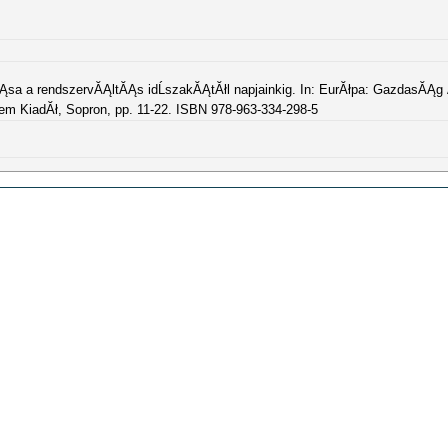
zĂĄsa a rendszervĂĄltĂĄs idĹszakĂĄtĂłl napjainkig. In: EurĂłpa: GazdasĂĄg
m KiadĂł, Sopron, pp. 11-22. ISBN 978-963-334-298-5