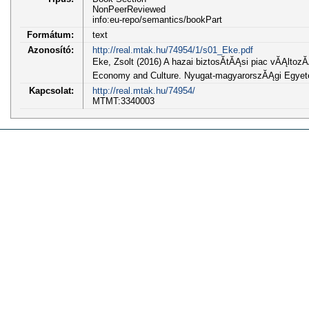
NonPeerReviewed
info:eu-repo/semantics/bookPart
Formátum:
text
Azonosító:
http://real.mtak.hu/74954/1/s01_Eke.pdf
Eke, Zsolt (2016) A hazai biztosĂ­tĂĄsi piac vĂĄlto
Economy and Culture. Nyugat-magyarorszĂĄgi Egyete
Kapcsolat:
http://real.mtak.hu/74954/
MTMT:3340003