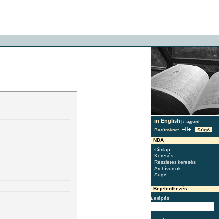
in English
|
magyarul
Betűméret:
Súgó
NDA
Címlap
Keresés
Részletes keresés
Archívumok
Súgó
Bejelentkezés
Belépés