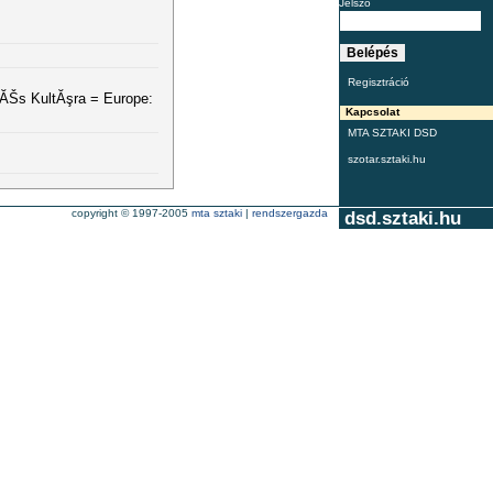
Jelszó
Regisztráció
 ĂŠs KultĂşra = Europe:
Kapcsolat
MTA SZTAKI DSD
szotar.sztaki.hu
copyright © 1997-2005
mta sztaki
|
rendszergazda
dsd.sztaki.hu