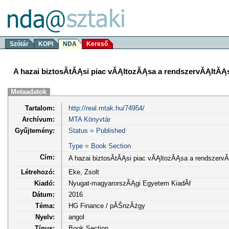
Szótár
KOPI
NDA
Kereső
A hazai biztosĂ­tĂĄsi piac vĂĄltozĂĄsa a rendszervĂĄltĂĄs
Metaadatok
Tartalom:
http://real.mtak.hu/74954/
Archívum:
MTA Könyvtár
Gyűjtemény:
Status = Published
Type = Book Section
Cím:
A hazai biztosĂ­tĂĄsi piac vĂĄltozĂĄsa a rendszervĂ
Létrehozó:
Eke, Zsolt
Kiadó:
Nyugat-magyarorszĂĄgi Egyetem KiadĂł
Dátum:
2016
Téma:
HG Finance / pĂŠnzĂźgy
Nyelv:
angol
Típus:
Book Section