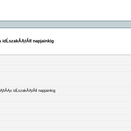
 idĹszakĂĄtĂłl napjainkig
ĄltĂĄs idĹszakĂĄtĂłl napjainkig