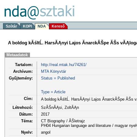
Szótár
KOPI
NDA
Kereső
A boldog kĂśltĹ. HarsĂĄnyi Lajos ĂnarckĂŠpe ĂŠs vĂĄloga
Metaadatok
Tartalom:
http://real.mtak.hu/74261/
Archívum:
MTA Könyvtár
Gyűjtemény:
Status = Published
Type = Article
Cím:
A boldog kĂśltĹ. HarsĂĄnyi Lajos ĂnarckĂŠpe ĂŠs v
Létrehozó:
SzĂŠnĂĄsi, ZoltĂĄn
Dátum:
2017
Téma:
CT Biography / ĂŠletrajz
PH04 Hungarian language and literature / magyar nye
Nyelv:
angol