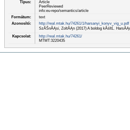
Típus:
Article
PeerReviewed
info:eu-repo/semantics/article
Formátum:
text
Azonosító:
http://real.mtak.hu/74261/1/harsanyi_konyv_vig_u.pdf
SzĂŠnĂĄsi, ZoltĂĄn (2017) A boldog kĂśltĹ. HarsĂĄn
Kapcsolat:
http://real.mtak.hu/74261/
MTMT:3220435