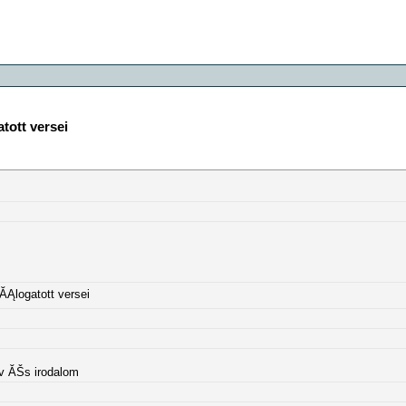
tott versei
ĂĄlogatott versei
lv ĂŠs irodalom