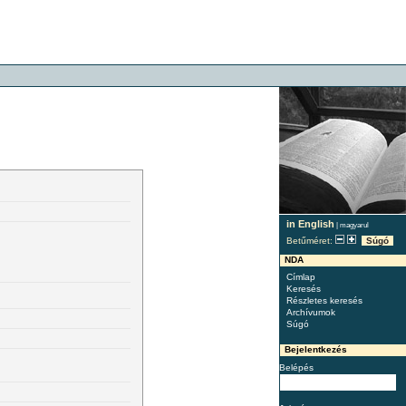
in English
|
magyarul
Betűméret:
Súgó
NDA
Címlap
Keresés
Részletes keresés
Archívumok
Súgó
Bejelentkezés
Belépés