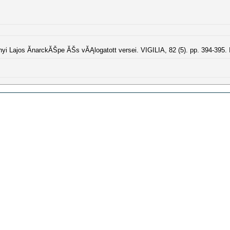
yi Lajos ĂnarckĂŠpe ĂŠs vĂĄlogatott versei. VIGILIA, 82 (5). pp. 394-395