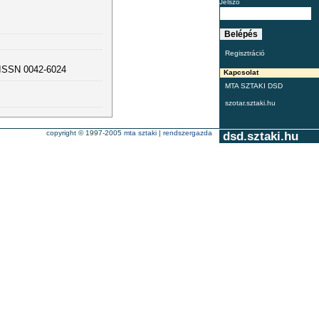
Jelszó
Regisztráció
. ISSN 0042-6024
Kapcsolat
MTA SZTAKI DSD
szotar.sztaki.hu
copyright © 1997-2005
mta sztaki
|
rendszergazda
dsd.sztaki.hu