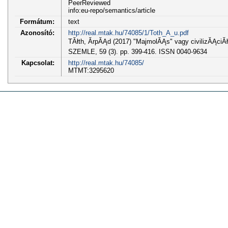
PeerReviewed
info:eu-repo/semantics/article
Formátum:
text
Azonosító:
http://real.mtak.hu/74085/1/Toth_A_u.pdf
TĂłth, ĂrpĂĄd (2017) "MajmolĂĄs" vagy civilizĂĄci
SZEMLE, 59 (3). pp. 399-416. ISSN 0040-9634
Kapcsolat:
http://real.mtak.hu/74085/
MTMT:3295620