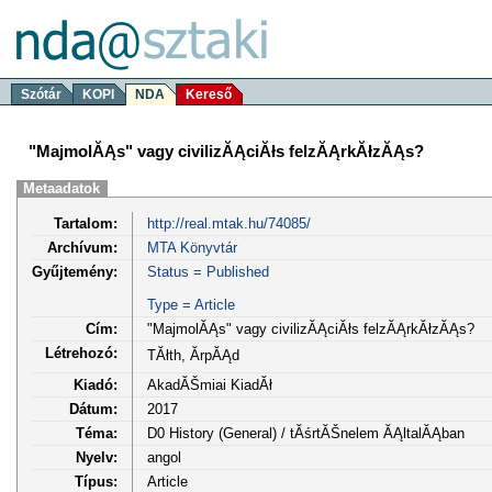
Szótár
KOPI
NDA
Kereső
"MajmolĂĄs" vagy civilizĂĄciĂłs felzĂĄrkĂłzĂĄs?
Metaadatok
Tartalom:
http://real.mtak.hu/74085/
Archívum:
MTA Könyvtár
Gyűjtemény:
Status = Published
Type = Article
Cím:
"MajmolĂĄs" vagy civilizĂĄciĂłs felzĂĄrkĂłzĂĄs?
Létrehozó:
TĂłth, ĂrpĂĄd
Kiadó:
AkadĂŠmiai KiadĂł
Dátum:
2017
Téma:
D0 History (General) / tĂśrtĂŠnelem ĂĄltalĂĄban
Nyelv:
angol
Típus:
Article