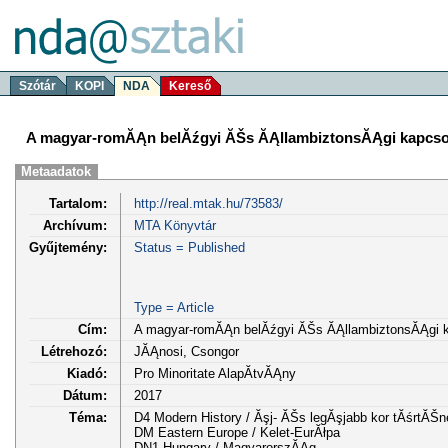
Szótár
KOPI
NDA
Kereső
A magyar-romĂĄn belĂźgyi ĂŠs ĂĄllambiztonsĂĄgi kapcsol
Metaadatok
Tartalom:
http://real.mtak.hu/73583/
Archívum:
MTA Könyvtár
Gyűjtemény:
Status = Published
Type = Article
Cím:
A magyar-romĂĄn belĂźgyi ĂŠs ĂĄllambiztonsĂĄgi k
Létrehozó:
JĂĄnosi, Csongor
Kiadó:
Pro Minoritate AlapĂ­tvĂĄny
Dátum:
2017
Téma:
D4 Modern History / Ăşj- ĂŠs legĂşjabb kor tĂśrtĂŠn
DM Eastern Europe / Kelet-EurĂłpa
DN1 Hungary / MagyarorszĂĄg