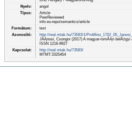
Nyelv:
angol
Típus:
Article
PeerReviewed
info:eu-repo/semantics/article
Formátum:
text
Azonosító:
http://real.mtak.hu/73583/1/ProMino_1702_05_Janosi_
JĂĄnosi, Csongor (2017) A magyar-romĂĄn belĂźgyi
ISSN 1216-9927
Kapcsolat:
http://real.mtak.hu/73583/
MTMT:3325454