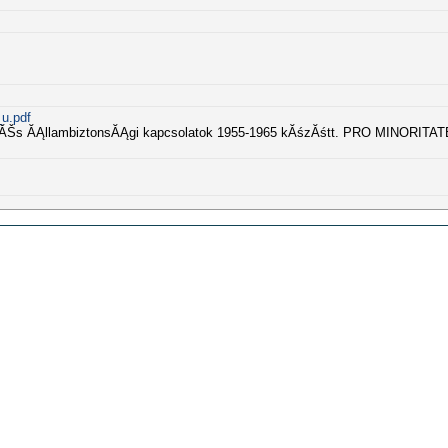
u.pdf
 ĂŠs ĂĄllambiztonsĂĄgi kapcsolatok 1955-1965 kĂśzĂśtt. PRO MINORITATE 