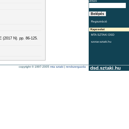
Jelszó
Regisztráció
Kapcsolat
MTA SZTAKI DSD
(2017 N). pp. 86-125.
szotar.sztaki.hu
copyright © 1997-2005
mta sztaki
|
rendszergazda
dsd.sztaki.hu