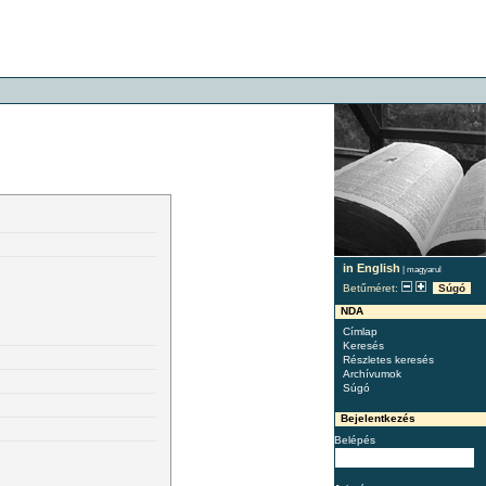
in English
|
magyarul
Betűméret:
Súgó
NDA
Címlap
Keresés
Részletes keresés
Archívumok
Súgó
Bejelentkezés
Belépés